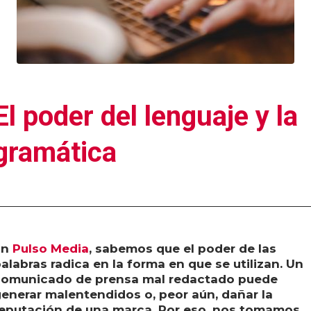
El poder del lenguaje y la
gramática
En
Pulso Media
, sabemos que el poder de las
alabras radica en la forma en que se utilizan. Un
comunicado de prensa mal redactado puede
enerar malentendidos o, peor aún, dañar la
eputación de una marca. Por eso, nos tomamos