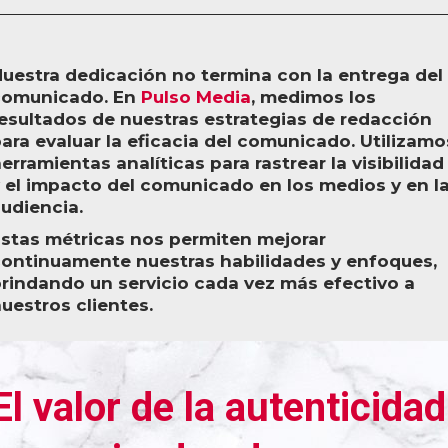
uestra dedicación no termina con la entrega del
comunicado. En
Pulso Media
, medimos los
esultados de nuestras estrategias de redacción
ara evaluar la eficacia del comunicado. Utilizamo
erramientas analíticas para rastrear la visibilidad
 el impacto del comunicado en los medios y en l
udiencia.
stas métricas nos permiten mejorar
ontinuamente nuestras habilidades y enfoques,
rindando un servicio cada vez más efectivo a
uestros clientes.
El valor de la autenticidad