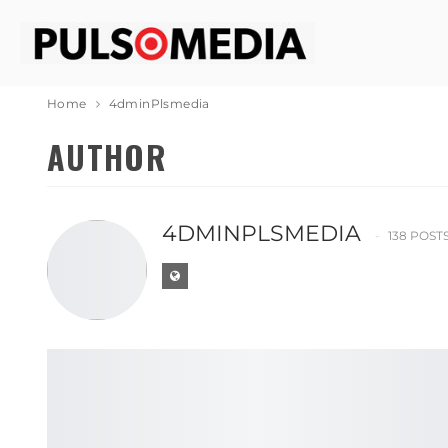
Home
4dminPlsmedia
AUTHOR
4DMINPLSMEDIA
138 POST