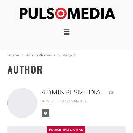
Home
4dminPlsmedia
Page 3
AUTHOR
4DMINPLSMEDIA
138
POSTS
0 COMMENTS
MARKETING DIGITAL