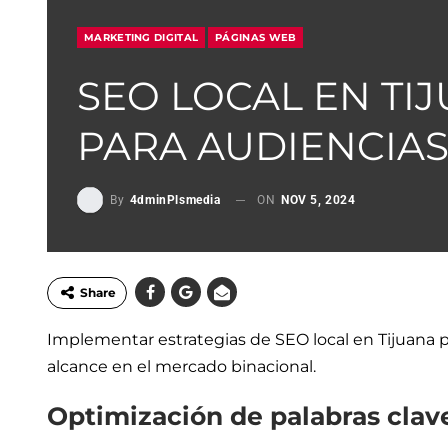
MARKETING DIGITAL
PÁGINAS WEB
SEO LOCAL EN TI
PARA AUDIENCIAS
By
4dminPlsmedia
ON
NOV 5, 2024
Share
Implementar estrategias de SEO local en Tijuana p
alcance en el mercado binacional.
Optimización de palabras clave