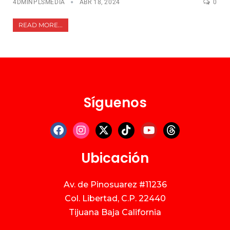
4DMINPLSMEDIA
ABR 18, 2024
0
READ MORE...
Síguenos
Ubicación
Av. de Pinosuarez #11236
Col. Libertad, C.P. 22440
Tijuana Baja California