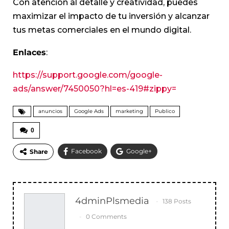
Con atención al detalle y creatividad, puedes
maximizar el impacto de tu inversión y alcanzar
tus metas comerciales en el mundo digital.
Enlaces
:
https://support.google.com/google-
ads/answer/7450050?hl=es-419#zippy=
anuncios
Google Ads
marketing
Publico
0
Facebook
Google+
Share
WhatsApp
Email
4dminPlsmedia
138 Posts
0 Comments