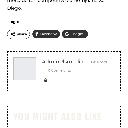
mercado tan competitivo como Tijuana-San
Diego.
0
Facebook
Google+
Share
WhatsApp
Email
4dminPlsmedia
138 Posts
0 Comments
YOU MIGHT ALSO LIKE