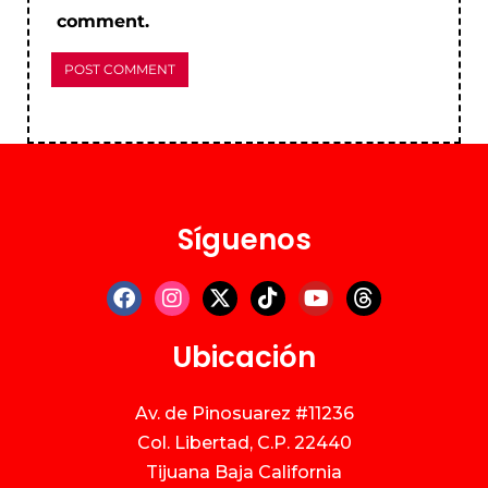
comment.
Síguenos
Ubicación
Av. de Pinosuarez #11236
Col. Libertad, C.P. 22440
Tijuana Baja California