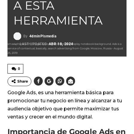
A ESTA
HERRAMIENTA
By
4dminPlsmedia
LAST UPDATED
ABR 18, 2024
smartphone with Google Ads on the screen and display notebook background. Ads is a
service of contextual, basically, search advertising from Google. Moscow, Russia - August
25, 2019
0
Share
Google Ads, es una herramienta básica para
promocionar tu negocio en línea y alcanzar a tu
audiencia objetivo que permite maximizar tus
ventas y crecer en el mundo digital.
Importancia de Google Ads en